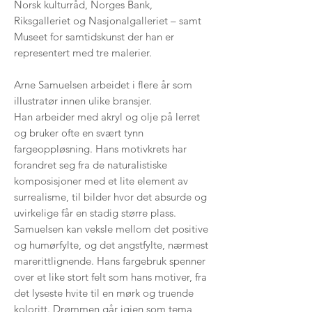
Norsk kulturråd, Norges Bank,
Riksgalleriet og Nasjonalgalleriet – samt
Museet for samtidskunst der han er
representert med tre malerier.
Arne Samuelsen arbeidet i flere år som
illustratør innen ulike bransjer.
Han arbeider med akryl og olje på lerret
og bruker ofte en svært tynn
fargeoppløsning. Hans motivkrets har
forandret seg fra de naturalistiske
komposisjoner med et lite element av
surrealisme, til bilder hvor det absurde og
uvirkelige får en stadig større plass.
Samuelsen kan veksle mellom det positive
og humørfylte, og det angstfylte, nærmest
marerittlignende. Hans fargebruk spenner
over et like stort felt som hans motiver, fra
det lyseste hvite til en mørk og truende
koloritt. Drømmen går igjen som tema,