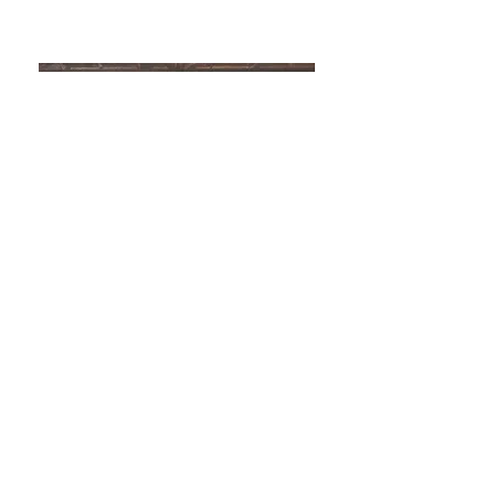
"Mona Lisa aner ikke hvem hun er"
GALLERI SOON
MEIERIGÅRDEN
STORGT. 17