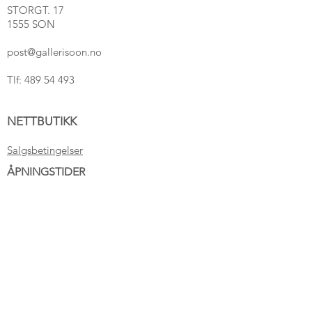
STORGT. 17
1555 SON
post@gallerisoon.no
Tlf:
489 54 493
NETTBUTIKK
Salgsbetingelser
ÅPNINGSTIDER
Tirsdag
- Fredag 11-16
Lørdag 11-16
Søndag 12-16
Hjertelig velkommen!
FØLG OSS PÅ INSTAGRAM:
@GALLERISOON