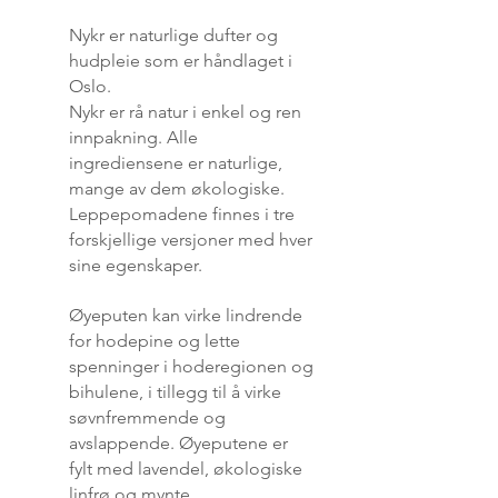
Nykr er naturlige dufter og
hudpleie som er håndlaget i
Oslo.
Nykr er rå natur i enkel og ren
innpakning. Alle
ingrediensene er naturlige,
mange av dem økologiske.
Leppepomadene finnes i tre
forskjellige versjoner med hver
sine egenskaper.
Øyeputen kan virke lindrende
for hodepine og lette
spenninger i hoderegionen og
bihulene, i tillegg til å virke
søvnfremmende og
avslappende. Øyeputene er
fylt med lavendel, økologiske
linfrø og mynte.