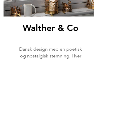
Walther & Co
Dansk design med en poetisk
og nostalgisk stemning. Hver
kolleksjon bærer preg av
håndverk, tradisjon og små,
dekorative detaljer som gir
hjemmet personlighet og
varme. Produktene lages med
omtanke og en særegen
blanding av nordisk enkelhet
og vintage sjarm.