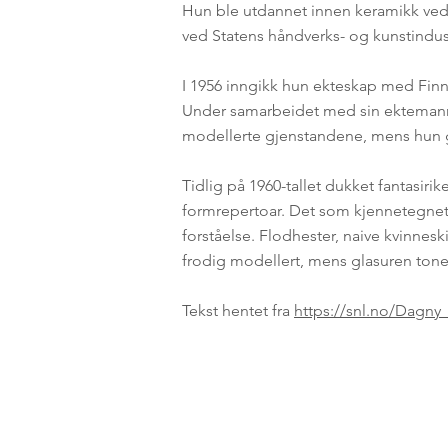
Hun ble utdannet innen keramikk ved
ved
Statens håndverks- og kunstindus
I 1956 inngikk hun ekteskap med
Fin
Under samarbeidet med sin ektemann 
modellerte gjenstandene, mens hun 
Tidlig på 1960-tallet dukket fantasir
formrepertoar. Det som kjennetegnet d
forståelse.
Flodhester
, naive kvinnesk
frodig modellert, mens glasuren tone
Tekst hentet fra
https://snl.no/Dagny