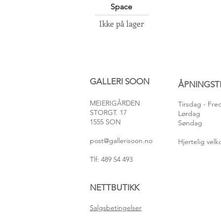
Quick View
Space
Ikke på lager
GALLERI SOON
ÅPNINGST
MEIERIGÅRDEN
Tirsdag
- Fr
STORGT. 17
Lørdag
1555 SON
Søndag
post@gallerisoon.no
Hjertelig ve
Tlf: 489 54 493
NETTBUTIKK
Salgsbetingelser