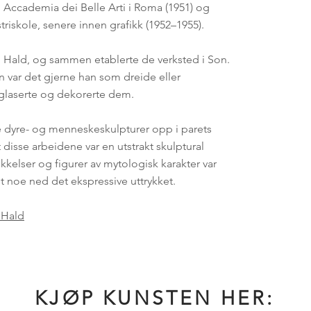
 Accademia dei Belle Arti i
Roma
(1951) og
triskole
, senere innen
grafikk
(1952–1955).
n Hald
, og sammen etablerte de verksted i Son.
var det gjerne han som dreide eller
glaserte og dekorerte dem.
ike dyre- og menneskeskulpturer opp i parets
isse arbeidene var en utstrakt skulptural
ikkelser og figurer av mytologisk karakter var
t noe ned det ekspressive uttrykket.
_Hald
KJØP KUNSTEN HER: