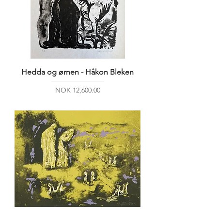
Hedda og ørnen - Håkon Bleken
Price
NOK 12,600.00