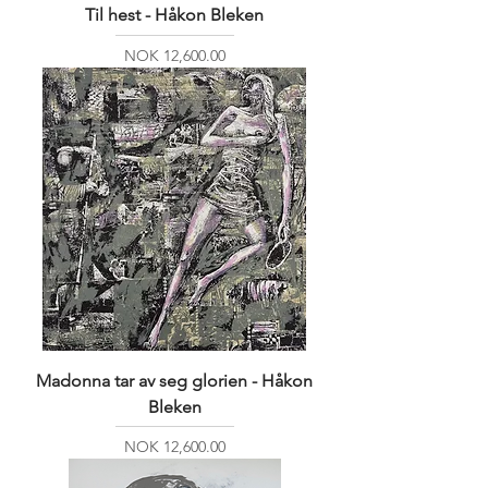
Til hest - Håkon Bleken
Price
NOK 12,600.00
Madonna tar av seg glorien - Håkon
Bleken
Price
NOK 12,600.00