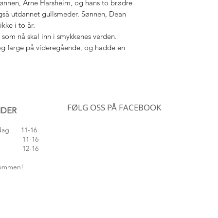
sønnen, Arne Harsheim, og hans to brødre
også utdannet gullsmeder. Sønnen, Dean
kke i to år.
, som nå skal inn i smykkenes verden.
 og farge på videregående, og hadde en
FØLG OSS PÅ FACEBOOK
IDER
edag 11-16
 11-16
 12-16
lkommen!