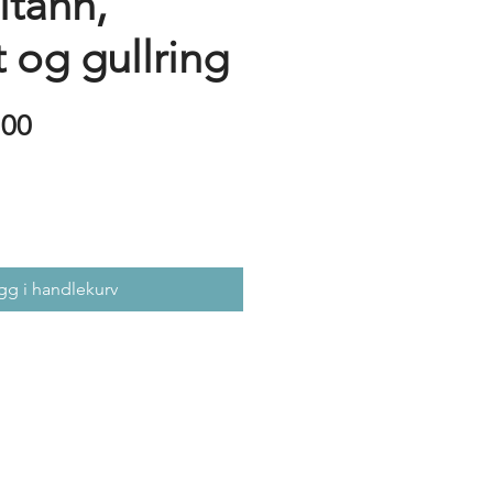
itann,
 og gullring
Price
.00
gg i handlekurv