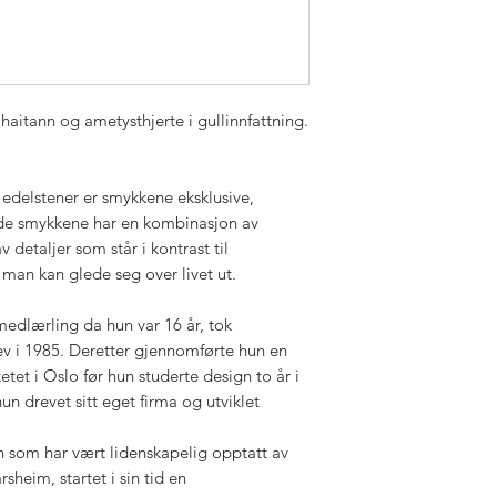
haitann og ametysthjerte i gullinnfattning.
 edelstener er smykkene eksklusive,
de smykkene har en kombinasjon av
v detaljer som står i kontrast til
 man kan glede seg over livet ut.
medlærling da hun var 16 år, tok
v i 1985. Deretter gjennomførte hun en
et i Oslo før hun studerte design to år i
 drevet sitt eget firma og utviklet
en som har vært lidenskapelig opptatt av
sheim, startet i sin tid en