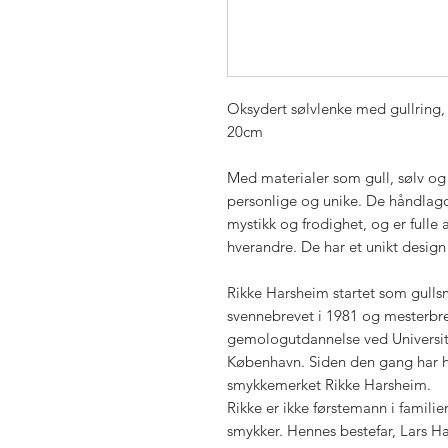
Oksydert sølvlenke med gullring, 
20cm
Med materialer som gull, sølv og
personlige og unike. De håndlag
mystikk og frodighet, og er fulle a
hverandre. De har et unikt design
Rikke Harsheim startet som gulls
svennebrevet i 1981 og mesterbre
gemologutdannelse ved Universitet
København. Siden den gang har hun
smykkemerket Rikke Harsheim.
Rikke er ikke førstemann i famili
smykker. Hennes bestefar, Lars Har