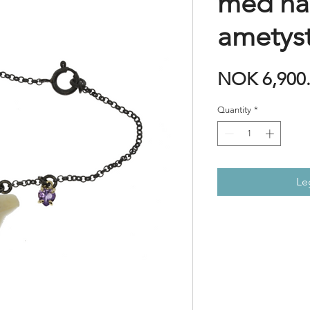
med ha
ametyst
NOK 6,900
Quantity
*
Le