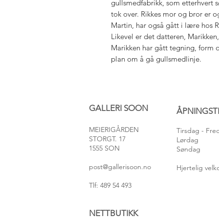
gullsmedfabrikk, som etterhvert 
tok over. Rikkes mor og bror er 
Martin, har også gått i lære hos Ri
Likevel er det datteren, Marikken
Marikken har gått tegning, form
plan om å gå gullsmedlinje.
GALLERI SOON
ÅPNINGST
MEIERIGÅRDEN
Tirsdag
- Fr
STORGT. 17
Lørdag
1555 SON
Søndag
post@gallerisoon.no
Hjertelig ve
Tlf: 489 54 493
NETTBUTIKK