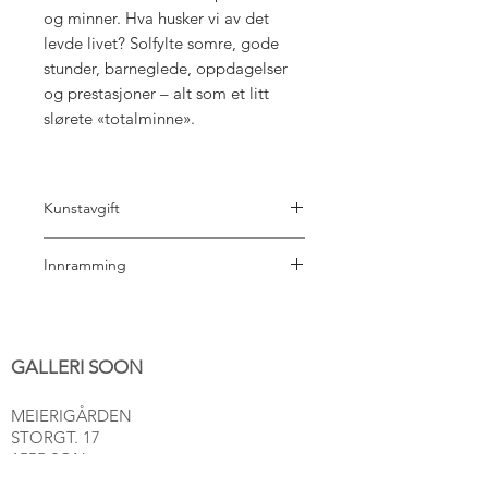
og minner. Hva husker vi av det
levde livet? Solfylte somre, gode
stunder, barneglede, oppdagelser
og prestasjoner – alt som et litt
slørete «totalminne».
Kunstavgift
5% kunstavgift til BKH er inkl i prisen.
Innramming
Det er mange valg å ta hva gjelder
innramming. Vi hjelper deg gjerne
med valg av ramme, passepartout og
GALLERI SOON
glass. Send oss en melding, så blir vi
enige om en fin løsning for bildet ditt.
MEIERIGÅRDEN
(Betales i etterkant)
STORGT. 17
1555 SON