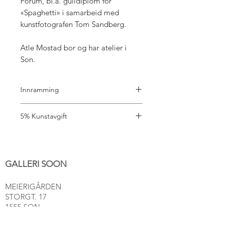
Forum, bl.a. gulldiplom for
«Spaghetti» i samarbeid med
kunstfotografen Tom Sandberg.
Atle Mostad bor og har atelier i
Son.
Innramming
Det er mange valg å ta hva gjelder
5% Kunstavgift
innramming. Vi hjelper deg gjerne
med valg av ramme, passepartout og
5% Kunstavgift er inkl. i prisen.
glass. Send oss en melding
på: 91116555 så blir vi enige om en fin
løsning for bildet ditt. (Betales i
GALLERI SOON
etterkant)
MEIERIGÅRDEN
STORGT. 17
1555 SON
post@gallerisoon.no