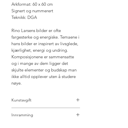
Arkformat: 60 x 60 cm
Signert og nummerert
Teknikk: DGA
Rino Larsens bilder er ofte
fargesterke og energiske. Temaene i
hans bilder er inspirert av livsglede,
kjærlighet, energi og undring.
Komposisjonene er sammensatte
og i mange av dem ligger det
skjulte elementer og budskap man
ikke alltid opplever uten å studere
nøye.
Kunstavgift
5% kunstavgift til BKH er inkl i prisen.
Innramming
Det er mange valg å ta hva gjelder