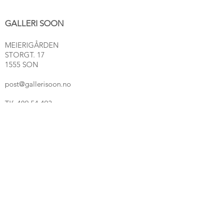
innramming. Vi hjelper deg gjerne
med valg av ramme, passepartout og
GALLERI SOON
glass. Send oss en melding
på: 91116555 så blir vi enige om en fin
MEIERIGÅRDEN
løsning for bildet ditt. (Betales i
STORGT. 17
etterkant)
1555 SON
post@gallerisoon.no
Tlf:
489 54 493
NETTBUTIKK
Salgsbetingelser
ÅPNINGSTIDER
Tirsdag
- Fredag 11-16
Lørdag 11-16
Søndag 12-16