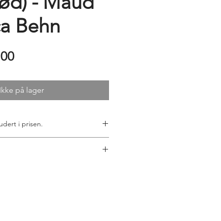
(rød) - Maud
ca Behn
Price
.00
Ikke på lager
udert i prisen.
 ønsker kunstverket rammet inn, vi