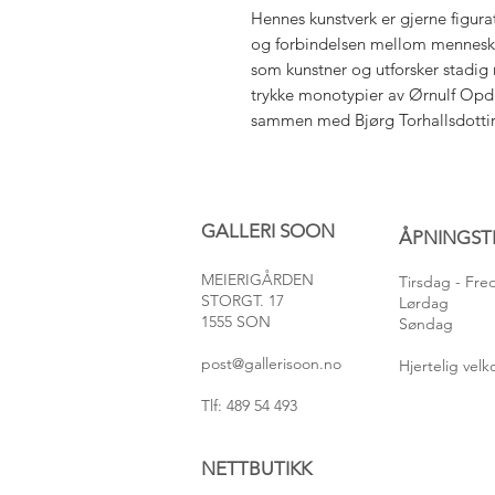
Hennes kunstverk er gjerne figurati
og forbindelsen mellom mennesker
som kunstner og utforsker stadig 
trykke monotypier av Ørnulf Opd
sammen med Bjørg Torhallsdottir, 
GALLERI SOON
ÅPNINGST
MEIERIGÅRDEN
Tirsdag
- Fr
STORGT. 17
Lørdag
1555 SON
Søndag
post@gallerisoon.no
Hjertelig ve
Tlf: 489 54 493
NETTBUTIKK