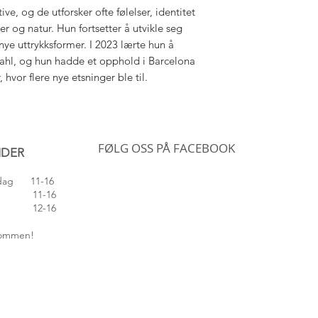
ve, og de utforsker ofte følelser, identitet
 og natur. Hun fortsetter å utvikle seg
nye uttrykksformer. I 2023 lærte hun å
ahl, og hun hadde et opphold i Barcelona
hvor flere nye etsninger ble til.
FØLG OSS PÅ FACEBOOK
IDER
edag 11-16
 11-16
 12-16
lkommen!