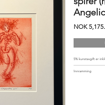
spirer 
Angeli
NOK 5,175
5% kunstavgift er inkl
Innramming
Ta kontakt dersom du
hjelper deg gjerne.