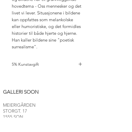
hovedtema - Oss mennesker og det
livet vi lever. Situasjonene i bildene
kan oppfattes som melankolske
eller humoristiske, og det formidles
historier til både hjerte og hjerne.
Han kaller bildene sine "poetisk
surrealisme".
5% Kunstavgift
5% Kunstavgift til BKH er inkl i prisen.
GALLERI SOON
MEIERIGÅRDEN
STORGT. 17
1555 SON
post@gallerisoon.no