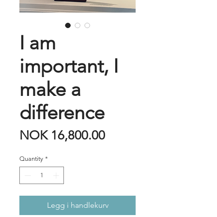
I am
important, I
make a
difference
Price
NOK 16,800.00
Quantity
*
Legg i handlekurv