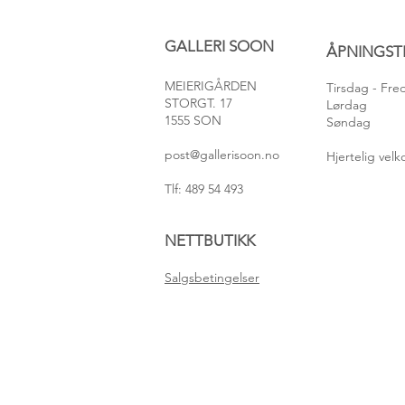
GALLERI SOON
ÅPNINGST
MEIERIGÅRDEN
Tirsdag
- Fr
STORGT. 17
Lørdag
1555 SON
Søndag
post@gallerisoon.no
Hjertelig ve
Tlf: 489 54 493
NETTBUTIKK
Salgsbetingelser