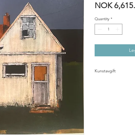
NOK 6,615
Quantity
*
Le
Kunstavgift
5% kunstavgift til BKH 