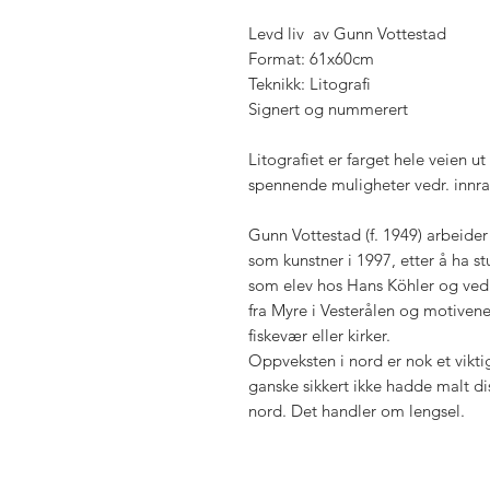
Levd liv av Gunn Vottestad
Format: 61x60cm
Teknikk: Litografi
Signert og nummerert
Litografiet er farget hele veien u
spennende muligheter vedr. inn
Gunn Vottestad (f. 1949) arbeide
som kunstner i 1997, etter å ha s
som elev hos Hans Köhler og ved
fra Myre i Vesterålen og motivene
fiskevær eller kirker.
Oppveksten i nord er nok et vikt
ganske sikkert ikke hadde malt di
nord. Det handler om lengsel.