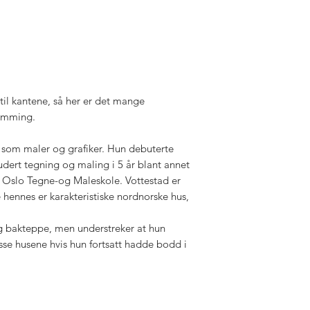
t til kantene, så her er det mange
ramming.
r som maler og grafiker. Hun debuterte
tudert tegning og maling i 5 år blant annet
 Oslo Tegne-og Maleskole. Vottestad er
 hennes er karakteristiske nordnorske hus,
ig bakteppe, men understreker at hun
sse husene hvis hun fortsatt hadde bodd i