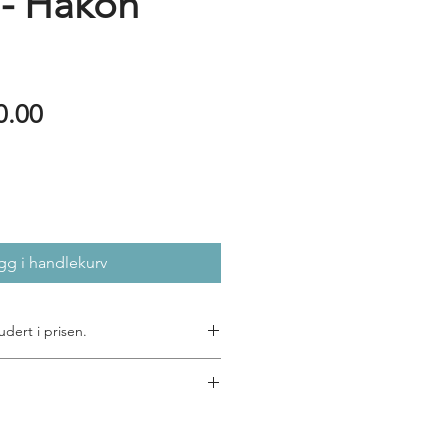
 - Håkon
Price
0.00
gg i handlekurv
udert i prisen.
 ønsker kunstverket rammet inn, vi