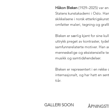
Håkon Bleken
(1929–2025) var en 
Statens kunstakademi i Oslo. Han
skikkelsene i norsk etterkrigsku
omfatter maleri, tegning og grafi
Bleken er særlig kjent for sine kul
uttrykk preget av kontraster, tydel
samfunnsrelaterte motiver. Han
menneskelige og eksistensielle tem
musikk og samtidshendelser.
Bleken er representert i en rekke
internasjonalt, og har hatt en sen
tiår.
GALLERI SOON
ÅPNINGST