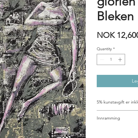
glorien
Bleken
NOK 12,60
Quantity
*
Le
5% kunstavgift er inkl
Innramming
Ta kontakt dersom du
hjelper deg gjerne.