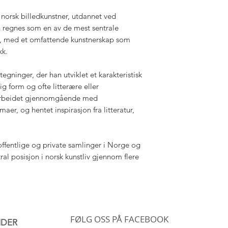
norsk billedkunstner, utdannet ved
 regnes som en av de mest sentrale
nst, med et omfattende kunstnerskap som
kk.
ltegninger, der han utviklet et karakteristisk
ig form og ofte litterære eller
 arbeidet gjennomgående med
aer, og hentet inspirasjon fra litteratur,
 offentlige og private samlinger i Norge og
tral posisjon i norsk kunstliv gjennom flere
FØLG OSS PÅ FACEBOOK
IDER