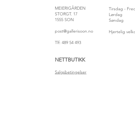
MEIERIGÅRDEN
Tirsdag
- Fr
STORGT. 17
Lørdag
1555 SON
Søndag
post@gallerisoon.no
Hjertelig ve
Tlf: 489 54 493
NETTBUTIKK
Salgsbetingelser