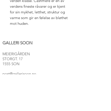
verden klasse. Cashmere er en av
verdens fineste råvarer og er kjent
for sin mykhet, letthet, struktur og
varme som gir en følelse av bløthet
mot huden.
GALLERI SOON
MEIERIGÅRDEN
STORGT. 17
1555 SON
post@gallerisoon.no
Tlf:
489 54 493
NETTBUTIKK
Salgsbetingelser