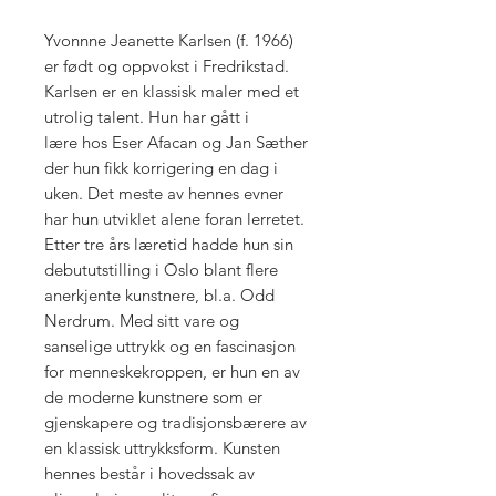
Yvonnne Jeanette Karlsen (f. 1966)
er født og oppvokst i Fredrikstad.
Karlsen er en klassisk maler med et
utrolig talent. Hun har gått i
lære hos Eser Afacan og Jan Sæther
der hun fikk korrigering en dag i
uken. Det meste av hennes evner
har hun utviklet alene foran lerretet.
Etter tre års læretid hadde hun sin
debututstilling i Oslo blant flere
anerkjente kunstnere, bl.a. Odd
Nerdrum. Med sitt vare og
sanselige uttrykk og en fascinasjon
for menneskekroppen, er hun en av
de moderne kunstnere som er
gjenskapere og tradisjonsbærere av
en klassisk uttrykksform. Kunsten
hennes består i hovedssak av