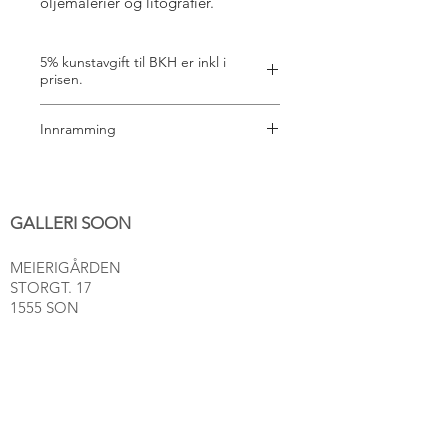
oljemalerier og litografier.
5% kunstavgift til BKH er inkl i
prisen.
Innramming
Det er mange valg å ta hva gjelder
innramming. Vi hjelper deg gjerne
med valg av ramme, passepartout og
GALLERI SOON
glass. Send oss en melding
på: 91116555 så blir vi enige om en fin
MEIERIGÅRDEN
løsning for bildet ditt. (Betales i
STORGT. 17
etterkant)
1555 SON
post@gallerisoon.no
Tlf:
489 54 493
NETTBUTIKK