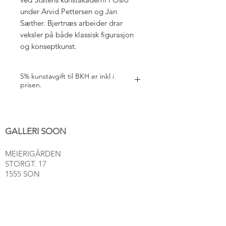
under Arvid Pettersen og Jan
Sæther. Bjertnæs arbeider drar
veksler på både klassisk figurasjon
og konseptkunst.
5% kunstavgift til BKH er inkl i
prisen.
GALLERI SOON
MEIERIGÅRDEN
STORGT. 17
1555 SON
post@gallerisoon.no
Tlf:
489 54 493