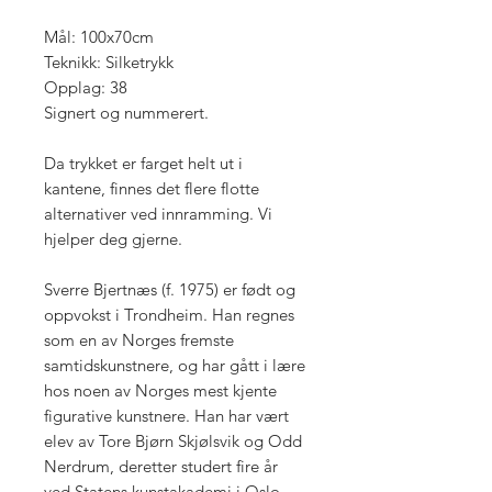
Mål: 100x70cm
Teknikk: Silketrykk
Opplag: 38
Signert og nummerert.
Da trykket er farget helt ut i
kantene, finnes det flere flotte
alternativer ved innramming. Vi
hjelper deg gjerne.
Sverre Bjertnæs (f. 1975) er født og
oppvokst i Trondheim. Han regnes
som en av Norges fremste
samtidskunstnere, og har gått i lære
hos noen av Norges mest kjente
figurative kunstnere. Han har vært
elev av Tore Bjørn Skjølsvik og Odd
Nerdrum, deretter studert fire år
ved Statens kunstakademi i Oslo