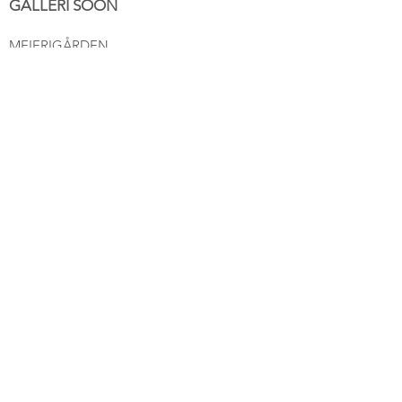
løsning for bildet ditt. (Betales i
GALLERI SOON
etterkant)
MEIERIGÅRDEN
STORGT. 17
1555 SON
post@gallerisoon.no
Tlf:
489 54 493
NETTBUTIKK
Salgsbetingelser
ÅPNINGSTIDER
Tirsdag
- Fredag 11-16
Lørdag 11-16
Søndag 12-16
Hjertelig velkommen!