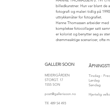
HANNE THOMASSEN (f. 1971) har 
billedkunstner. Hun var blant de 
fotografi og maleri tidlig på 1990
uttrykksmåter for fotografiet.
Hanne Thomassen arbeider med fo
komplekse fotocollager satt samm
er kolorist og benytter seg av ste
drømmeaktige scenarioer, ofte m
GALLERI SOON
ÅPNINGST
MEIERIGÅRDEN
Tirsdag
- Fr
STORGT. 17
Lørdag
1555 SON
Søndag
post@gallerisoon.no
Hjertelig ve
Tlf: 489 54 493