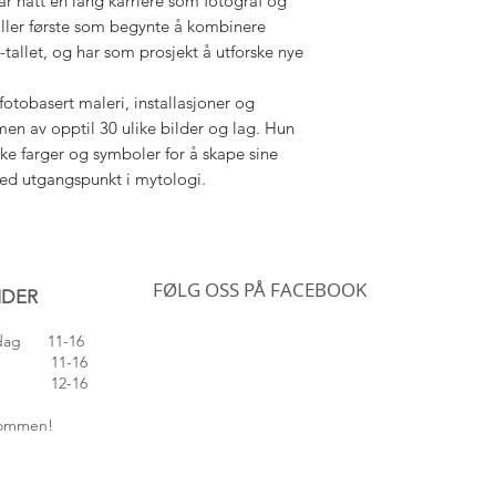
hatt en lang karriere som fotograf og
aller første som begynte å kombinere
-tallet, og har som prosjekt å utforske nye
tobasert maleri, installasjoner og
en av opptil 30 ulike bilder og lag. Hun
rke farger og symboler for å skape sine
ed utgangspunkt i mytologi.
FØLG OSS PÅ FACEBOOK
IDER
edag 11-16
 11-16
 12-16
lkommen!