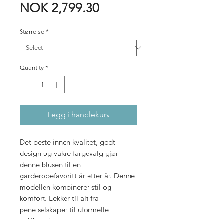
Sale
Price
NOK 2,799.30
Price
Størrelse
*
Quantity
*
Legg i handlekurv
Det beste innen kvalitet, godt
design og vakre fargevalg gjør
denne blusen til en
garderobefavoritt år etter år. Denne
modellen kombinerer stil og
komfort. Lekker til alt fra
pene selskaper til uformelle