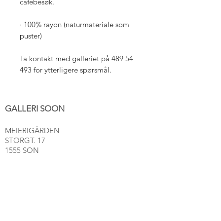
cafébesøk.
· 100% rayon (naturmateriale som
puster)
Ta kontakt med galleriet på 489 54
493 for ytterligere spørsmål.
GALLERI SOON
MEIERIGÅRDEN
STORGT. 17
1555 SON
post@gallerisoon.no
Tlf:
489 54 493
NETTBUTIKK