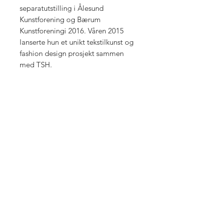
separatutstilling i Ålesund
Kunstforening og Bærum
Kunstforeningi 2016. Våren 2015
lanserte hun et unikt tekstilkunst og
fashion design prosjekt sammen
med TSH.
Kunstavgiften:
5% kunstavgift er inkl. i prisen
GALLERI SOON
MEIERIGÅRDEN
STORGT. 17
1555 SON
post@gallerisoon.no