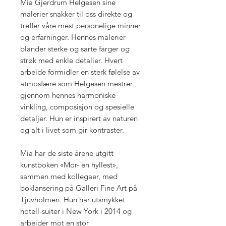
​Mia Gjerdrum Helgesen sine
malerier snakker til oss direkte og
treffer våre mest personelige minner
og erfarninger. Hennes malerier
blander sterke og sarte farger og
strøk med enkle detalier. Hvert
arbeide formidler en sterk følelse av
atmosfære som Helgesen mestrer
gjennom hennes harmoniske
vinkling, composisjon og spesielle
detaljer. Hun er inspirert av naturen
og alt i livet som gir kontraster.
Mia har de siste årene utgitt
kunstboken «Mor- en hyllest»,
sammen med kollegaer, med
boklansering på Galleri Fine Art på
Tjuvholmen. Hun har utsmykket
hotell-suiter i New York i 2014 og
arbeider mot en stor