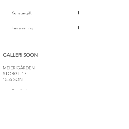
Kunstavgift
5% kunstavgift til BKH er inkl i prisen.
Innramming
Det er mange valg å ta hva gjelder
innramming. Vi hjelper deg gjerne
med valg av ramme, passepartout og
GALLERI SOON
glass. Send oss en melding
på: 91116555 så blir vi enige om en fin
MEIERIGÅRDEN
løsning for bildet ditt. (Betales i
STORGT. 17
etterkant)
1555 SON
post@gallerisoon.no
Tlf:
489 54 493
NETTBUTIKK