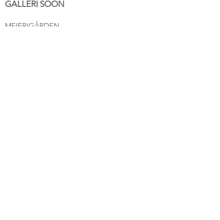
GALLERI SOON
MEIERIGÅRDEN
STORGT. 17
1555 SON
post@gallerisoon.no
Tlf:
489 54 493
NETTBUTIKK
Salgsbetingelser
ÅPNINGSTIDER
Tirsdag
- Fredag 11-16
Lørdag 11-16
Søndag 12-16
Hjertelig velkommen!