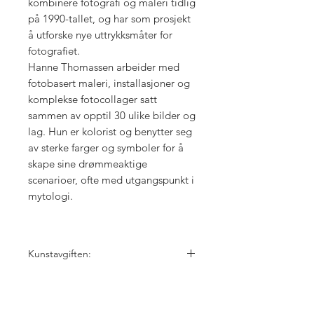
kombinere fotografi og maleri tidlig
på 1990-tallet, og har som prosjekt
å utforske nye uttrykksmåter for
fotografiet.
Hanne Thomassen arbeider med
fotobasert maleri, installasjoner og
komplekse fotocollager satt
sammen av opptil 30 ulike bilder og
lag. Hun er kolorist og benytter seg
av sterke farger og symboler for å
skape sine drømmeaktige
scenarioer, ofte med utgangspunkt i
mytologi.
Kunstavgiften:
5% kunstavgift er inkl. i prisen