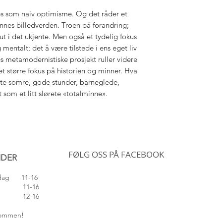
es som naiv optimisme. Og det råder et
ennes billedverden. Troen på forandring;
 ut i det ukjente. Men også et tydelig fokus
 mentalt; det å være tilstede i ens eget liv
s metamodernistiske prosjekt ruller videre
et større fokus på historien og minner. Hva
fylte somre, gode stunder, barneglede,
 som et litt slørete «totalminne».
FØLG OSS PÅ FACEBOOK
IDER
edag 11-16
 11-16
 12-16
lkommen!