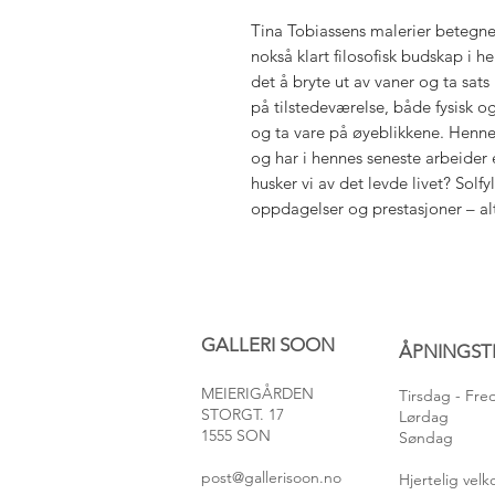
Tina Tobiassens malerier betegn
nokså klart filosofisk budskap i h
det å bryte ut av vaner og ta sats
på tilstedeværelse, både fysisk og
og ta vare på øyeblikkene. Henne
og har i hennes seneste arbeider 
husker vi av det levde livet? Sol
oppdagelser og prestasjoner – alt
GALLERI SOON
ÅPNINGST
MEIERIGÅRDEN
Tirsdag
- Fr
STORGT. 17
Lørdag
1555 SON
Søndag
post@gallerisoon.no
Hjertelig ve