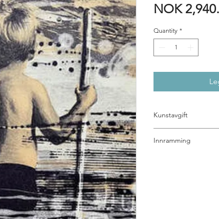
NOK 2,940
Quantity
*
Le
Kunstavgift
5% kunstavgift til BKH 
Innramming
Det er mange valg å 
hjelper deg gjerne 
og glass. Send oss en
løsning for bildet ditt