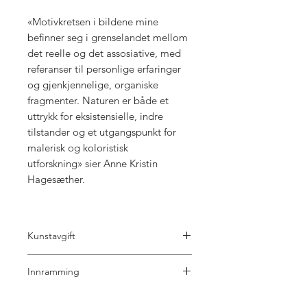
«Motivkretsen i bildene mine
befinner seg i grenselandet mellom
det reelle og det assosiative, med
referanser til personlige erfaringer
og gjenkjennelige, organiske
fragmenter. Naturen er både et
uttrykk for eksistensielle, indre
tilstander og et utgangspunkt for
malerisk og koloristisk
utforskning» sier Anne Kristin
Hagesæther.
Kunstavgift
5% kunstavgift til BKH er inkl i prisen.
Innramming
Det er mange valg å ta hva gjelder