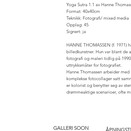
Yoga Sutra 1.1 av Hanne Thomas
Format: 40x40cm
Teknikk: Fotografi/ mixed media
Opplag: 45
Signert: ja
HANNE THOMASSEN (f. 1971) har 
billedkunstner. Hun var blant de 
fotografi og maleri tidlig på 1990
uttrykksmåter for fotografiet.
Hanne Thomassen arbeider med fo
komplekse fotocollager satt samm
er kolorist og benytter seg av ste
drømmeaktige scenarioer, ofte m
GALLERI SOON
ÅPNINGST