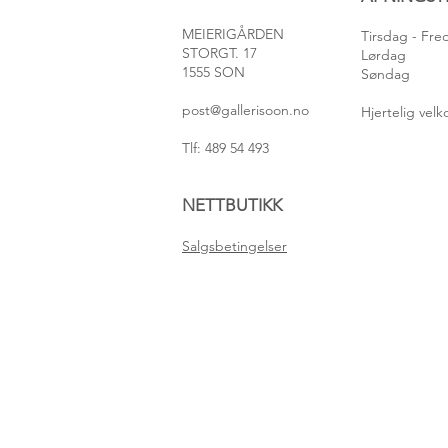
MEIERIGÅRDEN
Tirsdag
- Fr
STORGT. 17
Lørdag
1555 SON
Søndag
post@gallerisoon.no
Hjertelig ve
Tlf: 489 54 493
NETTBUTIKK
Salgsbetingelser