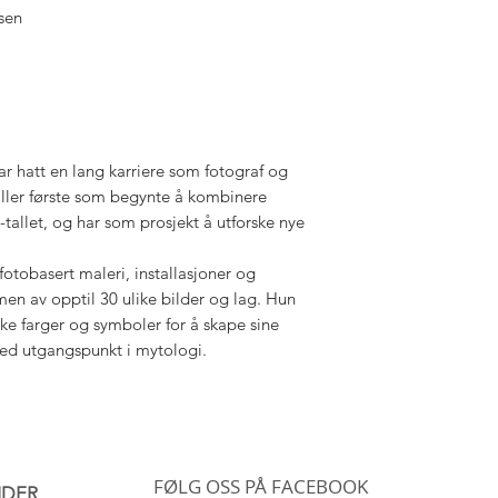
sen
hatt en lang karriere som fotograf og
aller første som begynte å kombinere
-tallet, og har som prosjekt å utforske nye
tobasert maleri, installasjoner og
en av opptil 30 ulike bilder og lag. Hun
rke farger og symboler for å skape sine
ed utgangspunkt i mytologi.
FØLG OSS PÅ FACEBOOK
IDER