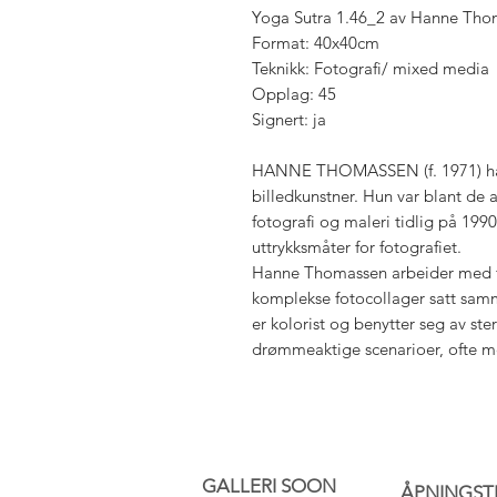
Yoga Sutra 1.46_2 av Hanne Tho
Format: 40x40cm
Teknikk: Fotografi/ mixed media
Opplag: 45
Signert: ja
HANNE THOMASSEN (f. 1971) har 
billedkunstner. Hun var blant de 
fotografi og maleri tidlig på 1990
uttrykksmåter for fotografiet.
Hanne Thomassen arbeider med fo
komplekse fotocollager satt samm
er kolorist og benytter seg av ste
drømmeaktige scenarioer, ofte m
GALLERI SOON
ÅPNINGST