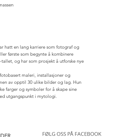
massen
hatt en lang karriere som fotograf og
aller første som begynte å kombinere
-tallet, og har som prosjekt å utforske nye
tobasert maleri, installasjoner og
en av opptil 30 ulike bilder og lag. Hun
rke farger og symboler for å skape sine
ed utgangspunkt i mytologi.
FØLG OSS PÅ FACEBOOK
IDER