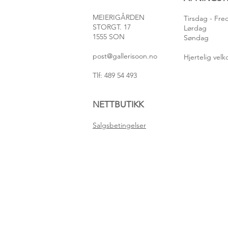
MEIERIGÅRDEN
Tirsdag
- Fr
STORGT. 17
Lørdag
1555 SON
Søndag
post@gallerisoon.no
Hjertelig ve
Tlf: 489 54 493
NETTBUTIKK
Salgsbetingelser